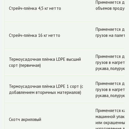
Применяется для
Стрейч-плёнка 4,5 кг нетто
объемов продукц
Применяется для
Стрейч-плёнка 16 кг нетто
грузов на палет
Применяется для
Термоусадочная плёнка LDPE высший
грузов в нагрето
сорт (первичная)
рукава, полурука
Применяется для
Термоусадочная плёнка LDPE 1 сорт (с
грузов в нагрето
добавлением вторичных материалов)
рукава, полурука
Применяется как 
машинной упаков
Скотч акриловый
или окрашенным 
изготовление лог